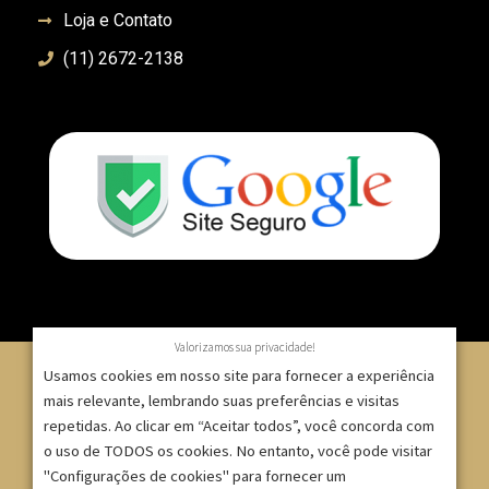
Loja e Contato
(11) 2672-2138
Valorizamos sua privacidade!
Usamos cookies em nosso site para fornecer a experiência
mais relevante, lembrando suas preferências e visitas
repetidas. Ao clicar em “Aceitar todos”, você concorda com
© 2007 – 2025 – ImpressionModaFesta | Rua Serra de
o uso de TODOS os cookies. No entanto, você pode visitar
Japi, 1332 – Tatuapé – São Paulo/SP – CNPJ:
"Configurações de cookies" para fornecer um
09.271.257/0001-52 |