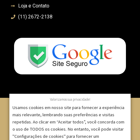
Loja e Contato
(11) 2672-2138
Valorizamos sua privacidade!
Usamos cookies em nosso site para fornecer a experiência
mais relevante, lembrando suas preferências e visitas
repetidas. Ao clicar em “Aceitar todos”, você concorda com
© 2007 – 2025 – ImpressionModaFesta | Rua Serra de
o uso de TODOS os cookies. No entanto, você pode visitar
Japi, 1332 – Tatuapé – São Paulo/SP – CNPJ:
"Configurações de cookies" para fornecer um
09.271.257/0001-52 |