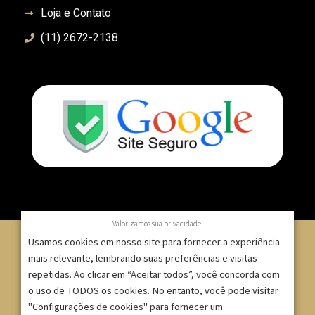
Loja e Contato
(11) 2672-2138
Valorizamos sua privacidade!
Usamos cookies em nosso site para fornecer a experiência
mais relevante, lembrando suas preferências e visitas
repetidas. Ao clicar em “Aceitar todos”, você concorda com
© 2007 – 2025 – ImpressionModaFesta | Rua Serra de
o uso de TODOS os cookies. No entanto, você pode visitar
Japi, 1332 – Tatuapé – São Paulo/SP – CNPJ:
"Configurações de cookies" para fornecer um
09.271.257/0001-52 |