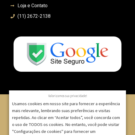
Loja e Contato
(11) 2672-2138
Valorizamos sua privacidade!
Usamos cookies em nosso site para fornecer a experiência
mais relevante, lembrando suas preferências e visitas
repetidas. Ao clicar em “Aceitar todos”, você concorda com
© 2007 – 2025 – ImpressionModaFesta | Rua Serra de
o uso de TODOS os cookies. No entanto, você pode visitar
Japi, 1332 – Tatuapé – São Paulo/SP – CNPJ:
"Configurações de cookies" para fornecer um
09.271.257/0001-52 |