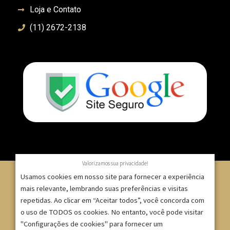
Loja e Contato
(11) 2672-2138
Valorizamos sua privacidade!
Usamos cookies em nosso site para fornecer a experiência
mais relevante, lembrando suas preferências e visitas
repetidas. Ao clicar em “Aceitar todos”, você concorda com
© 2007 – 2025 – ImpressionModaFesta | Rua Serra de
o uso de TODOS os cookies. No entanto, você pode visitar
Japi, 1332 – Tatuapé – São Paulo/SP – CNPJ:
"Configurações de cookies" para fornecer um
09.271.257/0001-52 |