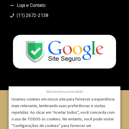
Loja e Contato
(11) 2672-2138
Valorizamos sua privacidade!
Usamos cookies em nosso site para fornecer a experiência
mais relevante, lembrando suas preferências e visitas
repetidas. Ao clicar em “Aceitar todos”, você concorda com
© 2007 – 2025 – ImpressionModaFesta | Rua Serra de
o uso de TODOS os cookies. No entanto, você pode visitar
Japi, 1332 – Tatuapé – São Paulo/SP – CNPJ:
"Configurações de cookies" para fornecer um
09.271.257/0001-52 |